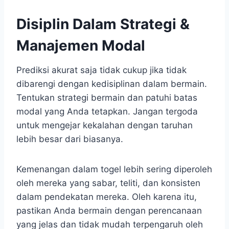
Disiplin Dalam Strategi &
Manajemen Modal
Prediksi akurat saja tidak cukup jika tidak
dibarengi dengan kedisiplinan dalam bermain.
Tentukan strategi bermain dan patuhi batas
modal yang Anda tetapkan. Jangan tergoda
untuk mengejar kekalahan dengan taruhan
lebih besar dari biasanya.
Kemenangan dalam togel lebih sering diperoleh
oleh mereka yang sabar, teliti, dan konsisten
dalam pendekatan mereka. Oleh karena itu,
pastikan Anda bermain dengan perencanaan
yang jelas dan tidak mudah terpengaruh oleh