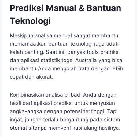
Prediksi Manual & Bantuan
Teknologi
Meskipun analisa manual sangat membantu,
memanfaatkan bantuan teknologi juga tidak
kalah penting. Saat ini, banyak tools prediksi
dan aplikasi statistik togel Australia yang bisa
membantu Anda mengolah data dengan lebih
cepat dan akurat.
Kombinasikan analisa pribadi Anda dengan
hasil dari aplikasi prediksi untuk menyusun
angka-angka dengan potensi tertinggi. Tapi
ingat, jangan terlalu bergantung pada sistem
otomatis tanpa memverifikasi ulang hasilnya.