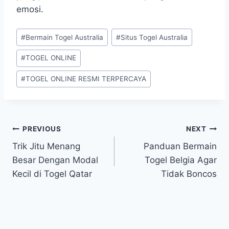
emosi.
Post
#
Bermain Togel Australia
#
Situs Togel Australia
Tags:
#
TOGEL ONLINE
#
TOGEL ONLINE RESMI TERPERCAYA
Post
PREVIOUS
NEXT
Trik Jitu Menang
Panduan Bermain
navigation
Besar Dengan Modal
Togel Belgia Agar
Kecil di Togel Qatar
Tidak Boncos