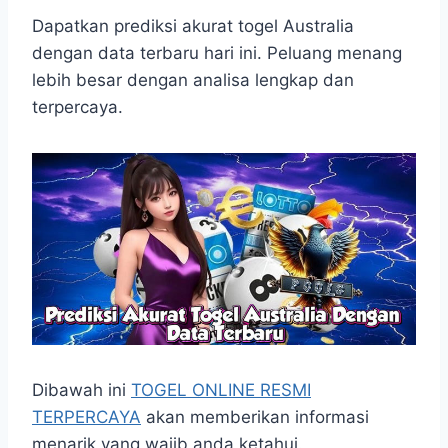
h
a
e
e
k
i
h
a
c
s
l
y
n
a
Dapatkan prediksi akurat togel Australia
t
e
s
e
p
e
r
dengan data terbaru hari ini. Peluang menang
s
b
e
g
e
e
lebih besar dengan analisa lengkap dan
A
o
n
r
terpercaya.
p
o
g
a
p
k
e
m
r
Dibawah ini
TOGEL ONLINE RESMI
TERPERCAYA
akan memberikan informasi
menarik yang wajib anda ketahui.