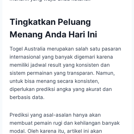
Tingkatkan Peluang
Menang Anda Hari Ini
Togel Australia merupakan salah satu pasaran
internasional yang banyak digemari karena
memiliki jadwal result yang konsisten dan
sistem permainan yang transparan. Namun,
untuk bisa menang secara konsisten,
diperlukan prediksi angka yang akurat dan
berbasis data.
Prediksi yang asal-asalan hanya akan
membuat pemain rugi dan kehilangan banyak
modal. Oleh karena itu, artikel ini akan