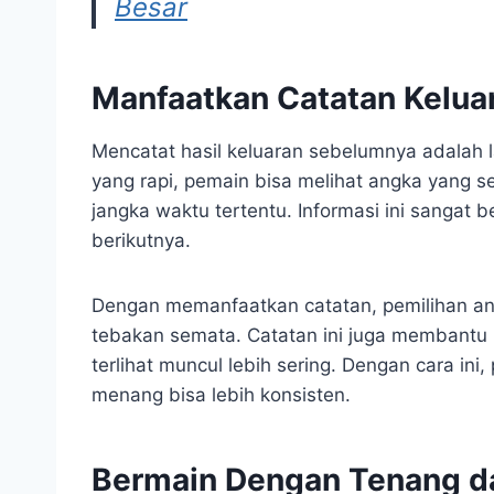
Besar
Manfaatkan Catatan Kelu
Mencatat hasil keluaran sebelumnya adalah l
yang rapi, pemain bisa melihat angka yang s
jangka waktu tertentu. Informasi ini sangat
berikutnya.
Dengan memanfaatkan catatan, pemilihan an
tebakan semata. Catatan ini juga membantu p
terlihat muncul lebih sering. Dengan cara ini
menang bisa lebih konsisten.
Bermain Dengan Tenang d