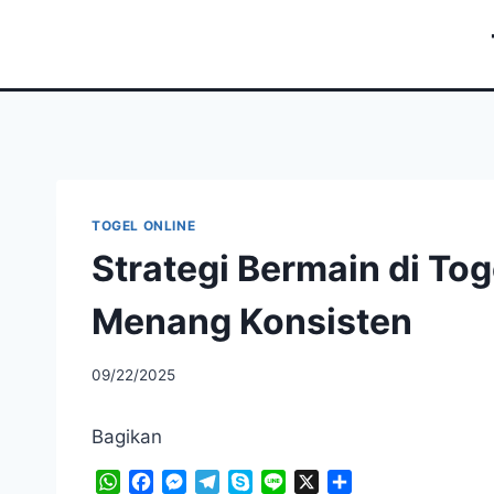
Skip
to
content
TOGEL ONLINE
Strategi Bermain di To
Menang Konsisten
09/22/2025
Bagikan
W
F
M
T
S
L
X
S