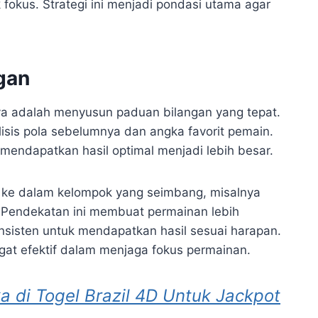
fokus. Strategi ini menjadi pondasi utama agar
gan
a adalah menyusun paduan bilangan yang tepat.
lisis pola sebelumnya dan angka favorit pemain.
ndapatkan hasil optimal menjadi lebih besar.
gi ke dalam kelompok yang seimbang, misalnya
. Pendekatan ini membuat permainan lebih
nsisten untuk mendapatkan hasil sesuai harapan.
gat efektif dalam menjaga fokus permainan.
a di Togel Brazil 4D Untuk Jackpot