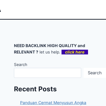
A
NEED BACKLINK HIGH QUALITY and
RELEVANT ?
let us help.
click here
Search
Search
Recent Posts
Panduan Cermat Menyusun Angka