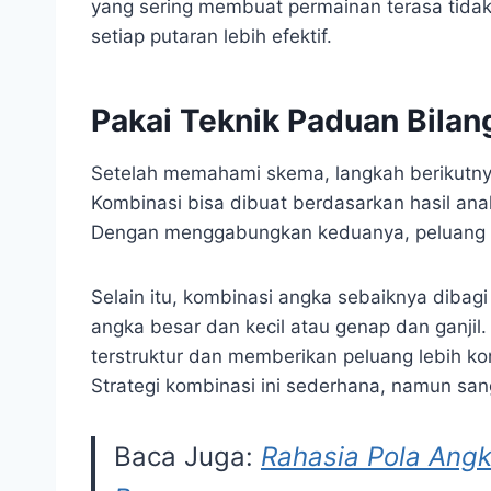
yang sering membuat permainan terasa tidak 
setiap putaran lebih efektif.
Pakai Teknik Paduan Bilan
Setelah memahami skema, langkah berikutny
Kombinasi bisa dibuat berdasarkan hasil ana
Dengan menggabungkan keduanya, peluang me
Selain itu, kombinasi angka sebaiknya diba
angka besar dan kecil atau genap dan ganjil
terstruktur dan memberikan peluang lebih ko
Strategi kombinasi ini sederhana, namun san
Baca Juga:
Rahasia Pola Angk