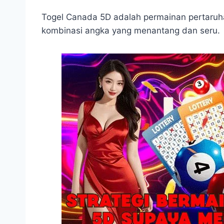
h
a
e
e
k
i
h
a
c
s
l
y
n
a
Togel Canada 5D adalah permainan pertaru
t
e
s
e
p
e
r
kombinasi angka yang menantang dan seru.
s
b
e
g
e
e
A
o
n
r
p
o
g
a
p
k
e
m
r