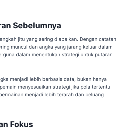
aran Sebelumnya
angkah jitu yang sering diabaikan. Dengan catatan
ering muncul dan angka yang jarang keluar dalam
 berguna dalam menentukan strategi untuk putaran
gka menjadi lebih berbasis data, bukan hanya
emain menyesuaikan strategi jika pola tertentu
, permainan menjadi lebih terarah dan peluang
an Fokus