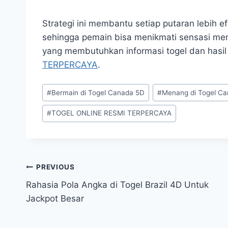
Strategi ini membantu setiap putaran lebih 
sehingga pemain bisa menikmati sensasi men
yang membutuhkan informasi togel dan hasil 
TERPERCAYA
.
Post
#
Bermain di Togel Canada 5D
#
Menang di Togel C
Tags:
#
TOGEL ONLINE RESMI TERPERCAYA
Post
PREVIOUS
Rahasia Pola Angka di Togel Brazil 4D Untuk
navigation
Jackpot Besar