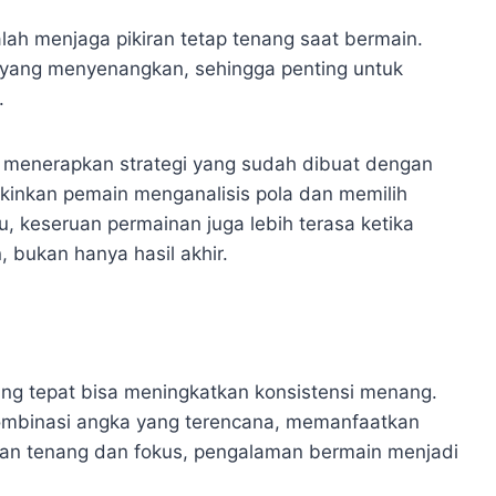
dalah menjaga pikiran tetap tenang saat bermain.
 yang menyenangkan, sehingga penting untuk
.
menerapkan strategi yang sudah dibuat dengan
gkinkan pemain menganalisis pola dan memilih
tu, keseruan permainan juga lebih terasa ketika
 bukan hanya hasil akhir.
ng tepat bisa meningkatkan konsistensi menang.
mbinasi angka yang terencana, memanfaatkan
gan tenang dan fokus, pengalaman bermain menjadi