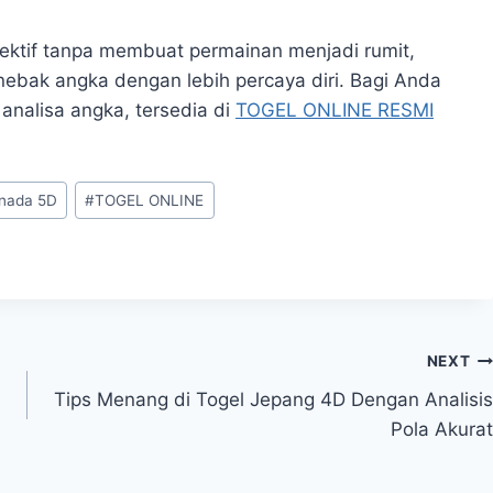
efektif tanpa membuat permainan menjadi rumit,
ebak angka dengan lebih percaya diri. Bagi Anda
analisa angka, tersedia di
TOGEL ONLINE RESMI
anada 5D
#
TOGEL ONLINE
NEXT
Tips Menang di Togel Jepang 4D Dengan Analisis
Pola Akurat