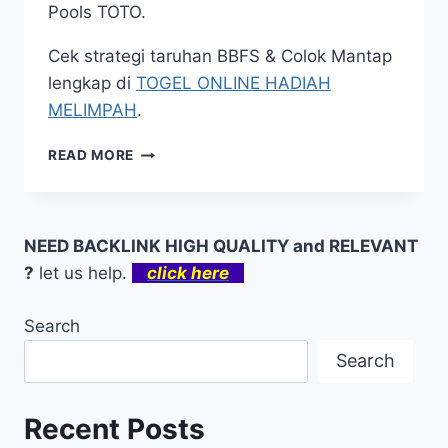
Pools TOTO.
Cek strategi taruhan BBFS & Colok Mantap
lengkap di
TOGEL ONLINE HADIAH
MELIMPAH
.
ANALISIS
READ MORE
POLA
KEPALA
EKOR
TOGEL
NEED BACKLINK HIGH QUALITY and RELEVANT
SINGAPORE
?
let us help.
click here
POOLS
TOTO
EFEKTIF
Search
Search
Recent Posts