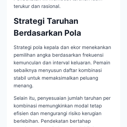
terukur dan rasional.
Strategi Taruhan
Berdasarkan Pola
Strategi pola kepala dan ekor menekankan
pemilihan angka berdasarkan frekuensi
kemunculan dan interval keluaran. Pemain
sebaiknya menyusun daftar kombinasi
stabil untuk memaksimalkan peluang
menang.
Selain itu, penyesuaian jumlah taruhan per
kombinasi memungkinkan modal tetap
efisien dan mengurangi risiko kerugian
berlebihan. Pendekatan bertahap