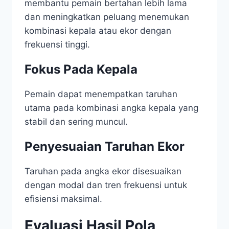
membantu pemain bertahan lebih lama
dan meningkatkan peluang menemukan
kombinasi kepala atau ekor dengan
frekuensi tinggi.
Fokus Pada Kepala
Pemain dapat menempatkan taruhan
utama pada kombinasi angka kepala yang
stabil dan sering muncul.
Penyesuaian Taruhan Ekor
Taruhan pada angka ekor disesuaikan
dengan modal dan tren frekuensi untuk
efisiensi maksimal.
Evaluasi Hasil Pola