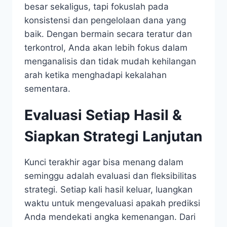
besar sekaligus, tapi fokuslah pada
konsistensi dan pengelolaan dana yang
baik. Dengan bermain secara teratur dan
terkontrol, Anda akan lebih fokus dalam
menganalisis dan tidak mudah kehilangan
arah ketika menghadapi kekalahan
sementara.
Evaluasi Setiap Hasil &
Siapkan Strategi Lanjutan
Kunci terakhir agar bisa menang dalam
seminggu adalah evaluasi dan fleksibilitas
strategi. Setiap kali hasil keluar, luangkan
waktu untuk mengevaluasi apakah prediksi
Anda mendekati angka kemenangan. Dari