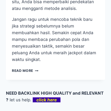
situ, Anda bisa memperbaiki pendekatan
atau mengganti metode analisis.
Jangan ragu untuk mencoba teknik baru
jika strategi sebelumnya belum
membuahkan hasil. Semakin cepat Anda
mampu membaca perubahan pola dan
menyesuaikan taktik, semakin besar
peluang Anda untuk meraih jackpot dalam
waktu singkat.
CARA
READ MORE
MUDAH
MENANG
JACKPOT
TOGEL
NEED BACKLINK HIGH QUALITY and RELEVANT
RUSIA
?
let us help.
click here
DALAM
SEMINGGU