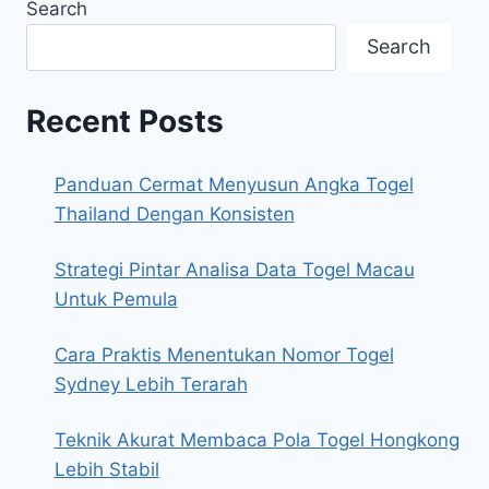
Search
Search
Recent Posts
Panduan Cermat Menyusun Angka Togel
Thailand Dengan Konsisten
Strategi Pintar Analisa Data Togel Macau
Untuk Pemula
Cara Praktis Menentukan Nomor Togel
Sydney Lebih Terarah
Teknik Akurat Membaca Pola Togel Hongkong
Lebih Stabil