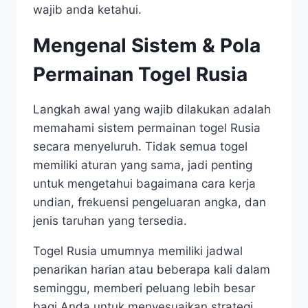
wajib anda ketahui.
Mengenal Sistem & Pola
Permainan Togel Rusia
Langkah awal yang wajib dilakukan adalah
memahami sistem permainan togel Rusia
secara menyeluruh. Tidak semua togel
memiliki aturan yang sama, jadi penting
untuk mengetahui bagaimana cara kerja
undian, frekuensi pengeluaran angka, dan
jenis taruhan yang tersedia.
Togel Rusia umumnya memiliki jadwal
penarikan harian atau beberapa kali dalam
seminggu, memberi peluang lebih besar
bagi Anda untuk menyesuaikan strategi.