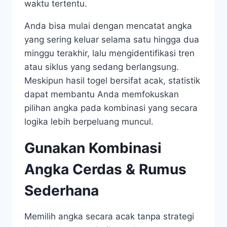
waktu tertentu.
Anda bisa mulai dengan mencatat angka
yang sering keluar selama satu hingga dua
minggu terakhir, lalu mengidentifikasi tren
atau siklus yang sedang berlangsung.
Meskipun hasil togel bersifat acak, statistik
dapat membantu Anda memfokuskan
pilihan angka pada kombinasi yang secara
logika lebih berpeluang muncul.
Gunakan Kombinasi
Angka Cerdas & Rumus
Sederhana
Memilih angka secara acak tanpa strategi