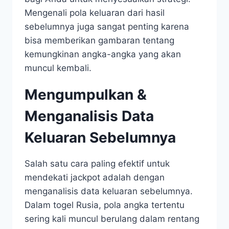
Mengenali pola keluaran dari hasil
sebelumnya juga sangat penting karena
bisa memberikan gambaran tentang
kemungkinan angka-angka yang akan
muncul kembali.
Mengumpulkan &
Menganalisis Data
Keluaran Sebelumnya
Salah satu cara paling efektif untuk
mendekati jackpot adalah dengan
menganalisis data keluaran sebelumnya.
Dalam togel Rusia, pola angka tertentu
sering kali muncul berulang dalam rentang