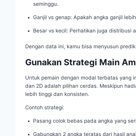
seminggu.
Ganjil vs genap: Apakah angka ganjil lebi
Besar vs kecil: Perhatikan juga distribusi
Dengan data ini, kamu bisa menyusun prediks
Gunakan Strategi Main Am
Untuk pemain dengan modal terbatas yang ingi
dan 2D adalah pilihan cerdas. Meskipun had
lebih tinggi dan konsisten.
Contoh strategi:
Pasang colok bebas pada angka yang seri
Gabungkan 2 angka teratas dari hasil anal