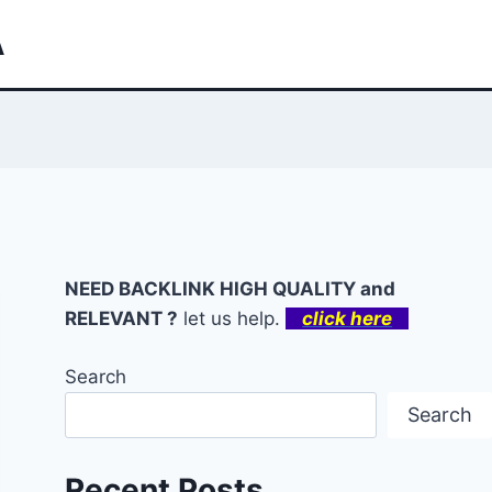
A
NEED BACKLINK HIGH QUALITY and
RELEVANT ?
let us help.
click here
Search
Search
Recent Posts