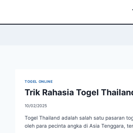
Skip
to
content
TOGEL ONLINE
Trik Rahasia Togel Thailan
10/02/2025
Togel Thailand adalah salah satu pasaran tog
oleh para pecinta angka di Asia Tenggara, t