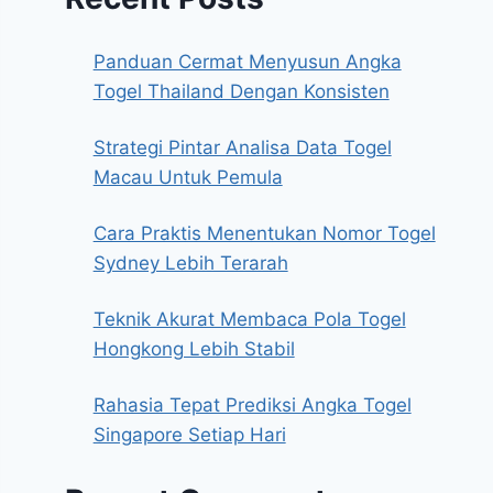
Panduan Cermat Menyusun Angka
Togel Thailand Dengan Konsisten
Strategi Pintar Analisa Data Togel
Macau Untuk Pemula
Cara Praktis Menentukan Nomor Togel
Sydney Lebih Terarah
Teknik Akurat Membaca Pola Togel
Hongkong Lebih Stabil
Rahasia Tepat Prediksi Angka Togel
Singapore Setiap Hari