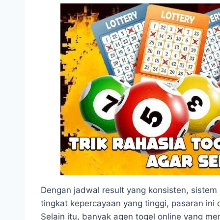
Dengan jadwal result yang konsisten, sistem
tingkat kepercayaan yang tinggi, pasaran ini
Selain itu, banyak agen togel online yang m