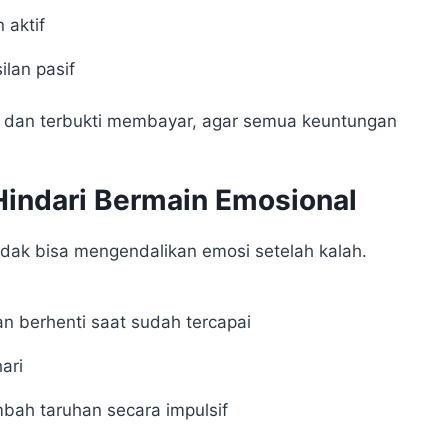
 aktif
lan pasif
asi dan terbukti membayar, agar semua keuntungan
Hindari Bermain Emosional
dak bisa mengendalikan emosi setelah kalah.
 berhenti saat sudah tercapai
ari
ah taruhan secara impulsif