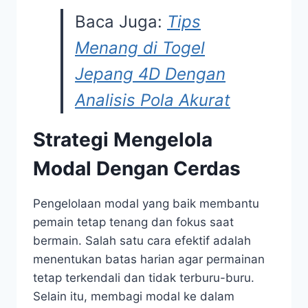
Baca Juga:
Tips
Menang di Togel
Jepang 4D Dengan
Analisis Pola Akurat
Strategi Mengelola
Modal Dengan Cerdas
Pengelolaan modal yang baik membantu
pemain tetap tenang dan fokus saat
bermain. Salah satu cara efektif adalah
menentukan batas harian agar permainan
tetap terkendali dan tidak terburu-buru.
Selain itu, membagi modal ke dalam