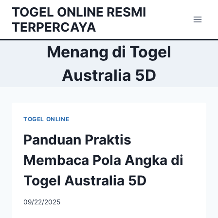
Skip
TOGEL ONLINE RESMI
to
TERPERCAYA
content
Menang di Togel
Australia 5D
TOGEL ONLINE
Panduan Praktis
Membaca Pola Angka di
Togel Australia 5D
09/22/2025