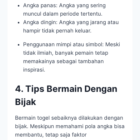
Angka panas: Angka yang sering
muncul dalam periode tertentu.
Angka dingin: Angka yang jarang atau
hampir tidak pernah keluar.
Penggunaan mimpi atau simbol: Meski
tidak ilmiah, banyak pemain tetap
memakainya sebagai tambahan
inspirasi.
4. Tips Bermain Dengan
Bijak
Bermain togel sebaiknya dilakukan dengan
bijak. Meskipun memahami pola angka bisa
membantu, tetap saja faktor