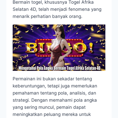
Bermain togel, khususnya Togel Afrika
Selatan 4D, telah menjadi fenomena yang
menarik perhatian banyak orang.
Permainan ini bukan sekadar tentang
keberuntungan, tetapi juga memerlukan
pemahaman tentang pola, analisis, dan
strategi. Dengan memahami pola angka
yang sering muncul, pemain dapat
meningkatkan peluang mereka untuk