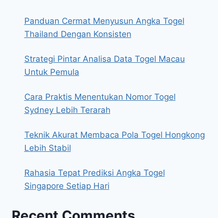
Panduan Cermat Menyusun Angka Togel
Thailand Dengan Konsisten
Strategi Pintar Analisa Data Togel Macau
Untuk Pemula
Cara Praktis Menentukan Nomor Togel
Sydney Lebih Terarah
Teknik Akurat Membaca Pola Togel Hongkong
Lebih Stabil
Rahasia Tepat Prediksi Angka Togel
Singapore Setiap Hari
Recent Comments