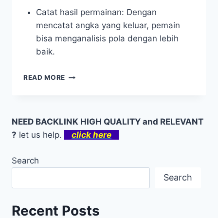
Catat hasil permainan: Dengan
mencatat angka yang keluar, pemain
bisa menganalisis pola dengan lebih
baik.
MENGETAHUI
READ MORE
POLA
ANGKA
BERMAIN
TOGEL
NEED BACKLINK HIGH QUALITY and RELEVANT
AFRIKA
?
let us help.
click here
SELATAN
4D
Search
Search
Recent Posts