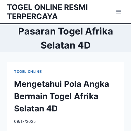
Skip
TOGEL ONLINE RESMI
to
TERPERCAYA
content
Pasaran Togel Afrika
Selatan 4D
TOGEL ONLINE
Mengetahui Pola Angka
Bermain Togel Afrika
Selatan 4D
09/17/2025