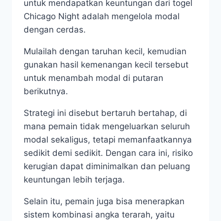
untuk mendapatkan keuntungan dari togel
Chicago Night adalah mengelola modal
dengan cerdas.
Mulailah dengan taruhan kecil, kemudian
gunakan hasil kemenangan kecil tersebut
untuk menambah modal di putaran
berikutnya.
Strategi ini disebut bertaruh bertahap, di
mana pemain tidak mengeluarkan seluruh
modal sekaligus, tetapi memanfaatkannya
sedikit demi sedikit. Dengan cara ini, risiko
kerugian dapat diminimalkan dan peluang
keuntungan lebih terjaga.
Selain itu, pemain juga bisa menerapkan
sistem kombinasi angka terarah, yaitu