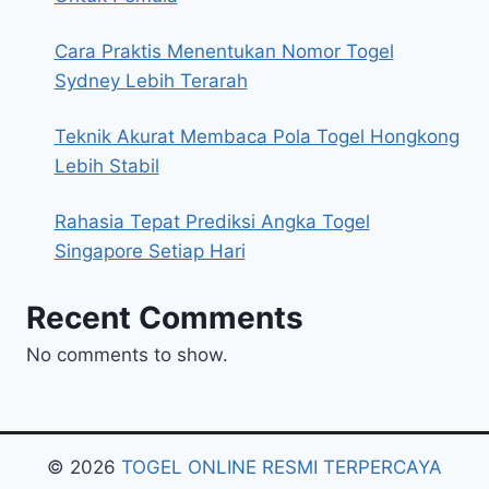
Cara Praktis Menentukan Nomor Togel
Sydney Lebih Terarah
Teknik Akurat Membaca Pola Togel Hongkong
Lebih Stabil
Rahasia Tepat Prediksi Angka Togel
Singapore Setiap Hari
Recent Comments
No comments to show.
© 2026
TOGEL ONLINE RESMI TERPERCAYA