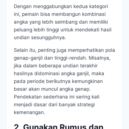
Dengan menggabungkan kedua kategori
ini, pemain bisa membangun kombinasi
angka yang lebih seimbang dan memiliki
peluang lebih tinggi untuk mendekati hasil
undian sesungguhnya.
Selain itu, penting juga memperhatikan pola
genap-ganjil dan tinggi-rendah. Misalnya,
jika dalam beberapa undian terakhir
hasilnya didominasi angka ganjil, maka
pada periode berikutnya kemungkinan
besar akan muncul angka genap.
Pendekatan sederhana ini sering kali
menjadi dasar dari banyak strategi
kemenangan.
2. Gunakan Rumus dan