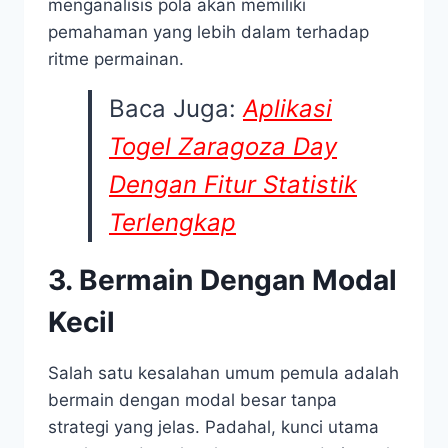
menganalisis pola akan memiliki
pemahaman yang lebih dalam terhadap
ritme permainan.
Baca Juga:
Aplikasi
Togel Zaragoza Day
Dengan Fitur Statistik
Terlengkap
3. Bermain Dengan Modal
Kecil
Salah satu kesalahan umum pemula adalah
bermain dengan modal besar tanpa
strategi yang jelas. Padahal, kunci utama