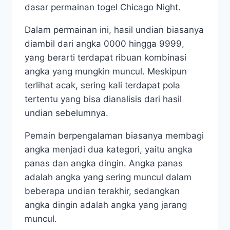
dasar permainan togel Chicago Night.
Dalam permainan ini, hasil undian biasanya
diambil dari angka 0000 hingga 9999,
yang berarti terdapat ribuan kombinasi
angka yang mungkin muncul. Meskipun
terlihat acak, sering kali terdapat pola
tertentu yang bisa dianalisis dari hasil
undian sebelumnya.
Pemain berpengalaman biasanya membagi
angka menjadi dua kategori, yaitu angka
panas dan angka dingin. Angka panas
adalah angka yang sering muncul dalam
beberapa undian terakhir, sedangkan
angka dingin adalah angka yang jarang
muncul.