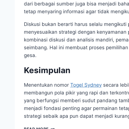
dari berbagai sumber juga bisa menjadi ba
tetap menyaring informasi agar tidak mengik
Diskusi bukan berarti harus selalu mengikuti
menyesuaikan strategi dengan kenyamanan 
kombinasi diskusi dan analisis mandiri, pe
seimbang. Hal ini membuat proses pemilihan 
gesa.
Kesimpulan
Menentukan nomor
Togel Sydney
secara lebi
membangun pola pikir yang rapi dan terkontrol
yang berfungsi memberi sudut pandang tam
menjadi fondasi penting agar permainan teta
strategi sebaik apa pun dapat menjadi kurang
CARA
READ MORE