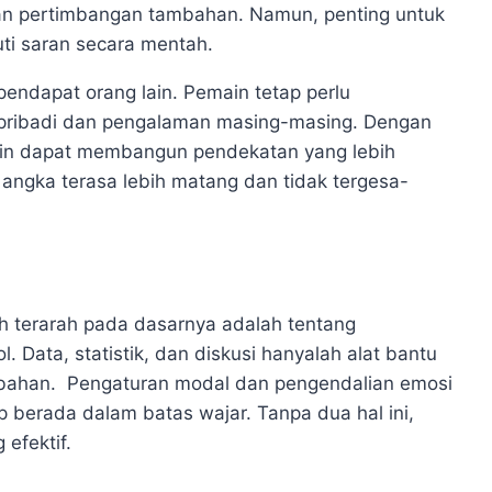
han pertimbangan tambahan. Namun, penting untuk
uti saran secara mentah.
 pendapat orang lain. Pemain tetap perlu
pribadi dan pengalaman masing-masing. Dengan
main dapat membangun pendekatan yang lebih
angka terasa lebih matang dan tidak tergesa-
h terarah pada dasarnya adalah tentang
. Data, statistik, dan diskusi hanyalah alat bantu
bahan. Pengaturan modal dan pengendalian emosi
p berada dalam batas wajar. Tanpa dua hal ini,
 efektif.