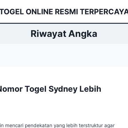
TOGEL ONLINE RESMI TERPERCAY
Riwayat Angka
Nomor Togel Sydney Lebih
 mencari pendekatan yang lebih terstruktur agar