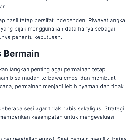
ar.
 hasil tetap bersifat independen. Riwayat angka
n yang bijak menggunakan data hanya sebagai
unya penentu keputusan.
s Bermain
an langkah penting agar permainan tetap
pemain bisa mudah terbawa emosi dan membuat
ncana, permainan menjadi lebih nyaman dan tidak
erapa sesi agar tidak habis sekaligus. Strategi
 memberikan kesempatan untuk mengevaluasi
n pengendalian emosi. Saat pemain memiliki batas