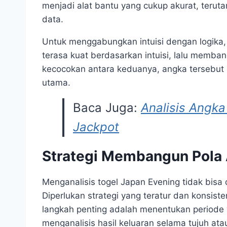
menjadi alat bantu yang cukup akurat, terut
data.
Untuk menggabungkan intuisi dengan logika
terasa kuat berdasarkan intuisi, lalu memban
kecocokan antara keduanya, angka tersebut me
utama.
Baca Juga:
Analisis Angka
Jackpot
Strategi Membangun Pola 
Menganalisis togel Japan Evening tidak bisa
Diperlukan strategi yang teratur dan konsist
langkah penting adalah menentukan periode
menganalisis hasil keluaran selama tujuh atau