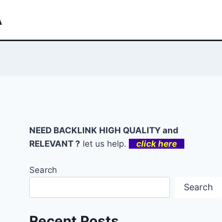
A
NEED BACKLINK HIGH QUALITY and
RELEVANT ?
let us help.
click here
Search
Search
Recent Posts