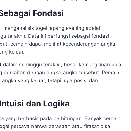
Sebagai Fondasi
 menganalisis togel jepang evening adalah
terakhir. Data ini berfungsi sebagai fondasi
sebut, pemain dapat melihat kecenderungan angka
ng keluar.
ihat dalam seminggu terakhir, besar kemungkinan pola
g berkaitan dengan angka-angka tersebut. Pemain
angka yang keluar, tetapi juga posisi dan
ntuisi dan Logika
ka yang berbasis pada perhitungan. Banyak pemain
ogel percaya bahwa perasaan atau firasat bisa