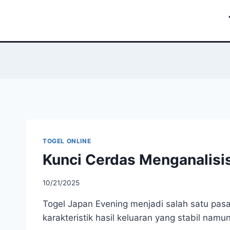
Skip
to
content
TOGEL ONLINE
Kunci Cerdas Menganalisi
10/21/2025
Togel Japan Evening menjadi salah satu pasa
karakteristik hasil keluaran yang stabil namu