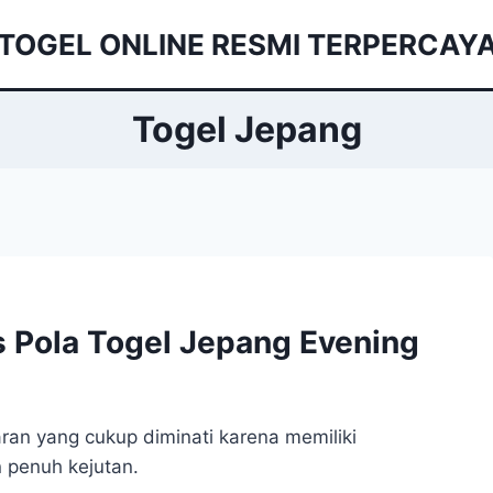
TOGEL ONLINE RESMI TERPERCAY
Togel Jepang
s Pola Togel Jepang Evening
ran yang cukup diminati karena memiliki
n penuh kejutan.