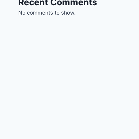
Recent Comments
No comments to show.