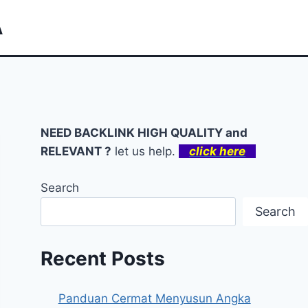
A
NEED BACKLINK HIGH QUALITY and
RELEVANT ?
let us help.
click here
Search
Search
Recent Posts
Panduan Cermat Menyusun Angka