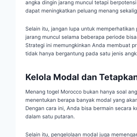
angka dingin jarang muncul tetapi berpoten
dapat meningkatkan peluang menang sekaligu
Selain itu, jangan lupa untuk memperhatikan
jarang muncul selama beberapa periode bisa 
Strategi ini memungkinkan Anda membuat pred
tidak hanya bergantung pada satu jenis angk
Kelola Modal dan Tetapka
Menang togel Morocco bukan hanya soal angk
menentukan berapa banyak modal yang akan
Dengan cara ini, Anda bisa bermain secara ko
dalam satu putaran.
Selain itu, pengelolaan modal juga memenga