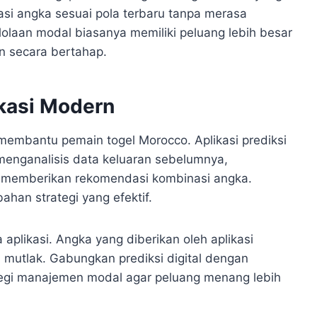
si angka sesuai pola terbaru tanpa merasa
lolaan modal biasanya memiliki peluang lebih besar
 secara bertahap.
ikasi Modern
 membantu pemain togel Morocco. Aplikasi prediksi
menganalisis data keluaran sebelumnya,
 memberikan rekomendasi kombinasi angka.
han strategi yang efektif.
plikasi. Angka yang diberikan oleh aplikasi
n mutlak. Gabungkan prediksi digital dengan
rategi manajemen modal agar peluang menang lebih