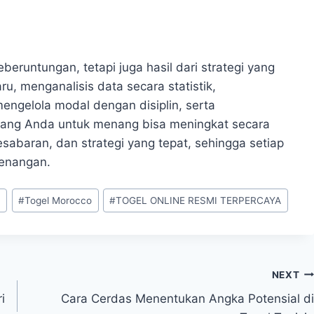
eruntungan, tetapi juga hasil dari strategi yang
, menganalisis data secara statistik,
ngelola modal dengan disiplin, serta
luang Anda untuk menang bisa meningkat secara
esabaran, dan strategi yang tepat, sehingga setiap
menangan.
L
#
Togel Morocco
#
TOGEL ONLINE RESMI TERPERCAYA
NEXT
i
Cara Cerdas Menentukan Angka Potensial di