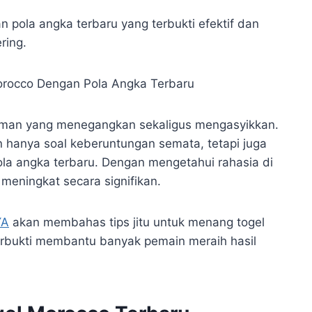
n pola angka terbaru yang terbukti efektif dan
ring.
aman yang menegangkan sekaligus mengasyikkan.
 hanya soal keberuntungan semata, tetapi juga
ola angka terbaru. Dengan mengetahui rahasia di
meningkat secara signifikan.
YA
akan membahas tips jitu untuk menang togel
rbukti membantu banyak pemain meraih hasil