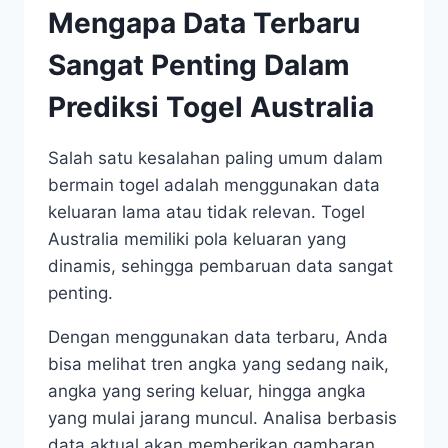
Mengapa Data Terbaru
Sangat Penting Dalam
Prediksi Togel Australia
Salah satu kesalahan paling umum dalam
bermain togel adalah menggunakan data
keluaran lama atau tidak relevan. Togel
Australia memiliki pola keluaran yang
dinamis, sehingga pembaruan data sangat
penting.
Dengan menggunakan data terbaru, Anda
bisa melihat tren angka yang sedang naik,
angka yang sering keluar, hingga angka
yang mulai jarang muncul. Analisa berbasis
data aktual akan memberikan gambaran