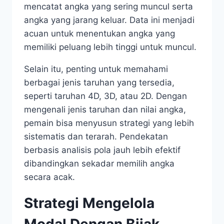
mencatat angka yang sering muncul serta
angka yang jarang keluar. Data ini menjadi
acuan untuk menentukan angka yang
memiliki peluang lebih tinggi untuk muncul.
Selain itu, penting untuk memahami
berbagai jenis taruhan yang tersedia,
seperti taruhan 4D, 3D, atau 2D. Dengan
mengenali jenis taruhan dan nilai angka,
pemain bisa menyusun strategi yang lebih
sistematis dan terarah. Pendekatan
berbasis analisis pola jauh lebih efektif
dibandingkan sekadar memilih angka
secara acak.
Strategi Mengelola