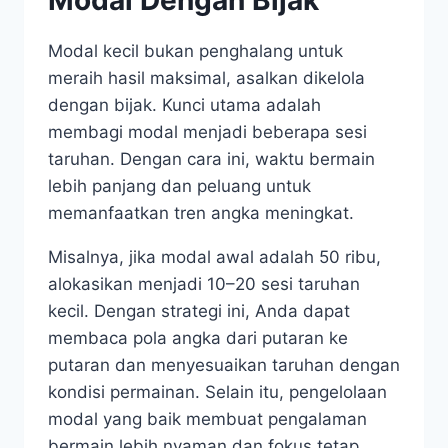
Modal Dengan Bijak
Modal kecil bukan penghalang untuk
meraih hasil maksimal, asalkan dikelola
dengan bijak. Kunci utama adalah
membagi modal menjadi beberapa sesi
taruhan. Dengan cara ini, waktu bermain
lebih panjang dan peluang untuk
memanfaatkan tren angka meningkat.
Misalnya, jika modal awal adalah 50 ribu,
alokasikan menjadi 10–20 sesi taruhan
kecil. Dengan strategi ini, Anda dapat
membaca pola angka dari putaran ke
putaran dan menyesuaikan taruhan dengan
kondisi permainan. Selain itu, pengelolaan
modal yang baik membuat pengalaman
bermain lebih nyaman dan fokus tetap