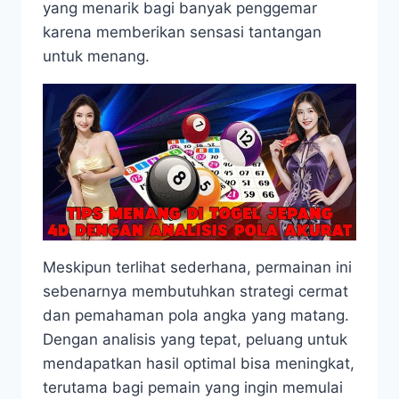
yang menarik bagi banyak penggemar
karena memberikan sensasi tantangan
untuk menang.
Meskipun terlihat sederhana, permainan ini
sebenarnya membutuhkan strategi cermat
dan pemahaman pola angka yang matang.
Dengan analisis yang tepat, peluang untuk
mendapatkan hasil optimal bisa meningkat,
terutama bagi pemain yang ingin memulai