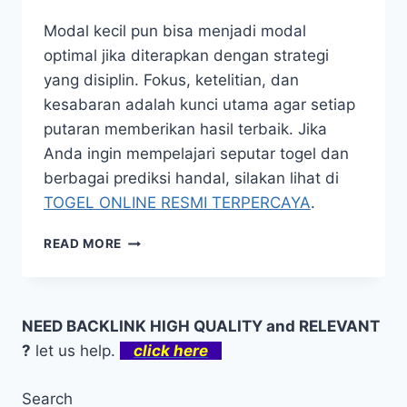
Modal kecil pun bisa menjadi modal
optimal jika diterapkan dengan strategi
yang disiplin. Fokus, ketelitian, dan
kesabaran adalah kunci utama agar setiap
putaran memberikan hasil terbaik. Jika
Anda ingin mempelajari seputar togel dan
berbagai prediksi handal, silakan lihat di
TOGEL ONLINE RESMI TERPERCAYA
.
TIPS
READ MORE
MENANG
DI
TOGEL
JEPANG
NEED BACKLINK HIGH QUALITY and RELEVANT
4D
?
let us help.
click here
DENGAN
ANALISIS
POLA
Search