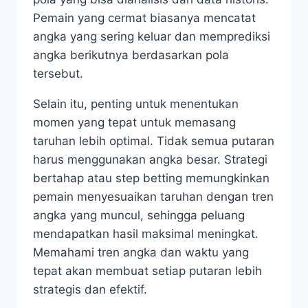
Pemain yang cermat biasanya mencatat
angka yang sering keluar dan memprediksi
angka berikutnya berdasarkan pola
tersebut.
Selain itu, penting untuk menentukan
momen yang tepat untuk memasang
taruhan lebih optimal. Tidak semua putaran
harus menggunakan angka besar. Strategi
bertahap atau step betting memungkinkan
pemain menyesuaikan taruhan dengan tren
angka yang muncul, sehingga peluang
mendapatkan hasil maksimal meningkat.
Memahami tren angka dan waktu yang
tepat akan membuat setiap putaran lebih
strategis dan efektif.