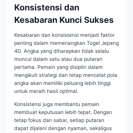
Konsistensi dan
Kesabaran Kunci Sukses
Kesabaran dan konsistensi menjadi faktor
penting dalam memenangkan Togel Jepang
4D. Angka yang diharapkan tidak selalu
muncul dalam satu atau dua putaran
pertama. Pemain yang disiplin dalam
mengikuti strategi dan tetap mencatat pola
angka akan memiliki peluang lebih tinggi
untuk meraih hasil optimal.
Konsistensi juga membantu pemain
membuat keputusan lebih tepat. Dengan
tetap fokus dan sabar, setiap putaran
dapat dijalani dengan nyaman, sekaligus